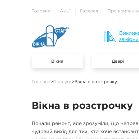
Головна
Акції
Галерея
Про компанію
Виклик
замірни
Вікна
Двері
Головна
>
Послуги
>
Вікна в розстрочку
Вікна в розстрочку
Почали ремонт, але зрозуміли, що неправ
чудовий вихід для тих, хто хоче встанови