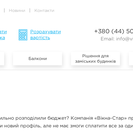
Новини
Контакти
+380 (44) 5
ати
Розрахувати
ка
вартість
Email:
info@vi
Рішення для
Балкони
заміських будинків
ильно розподілили бюджет? Компанія «Вікна-Стар» про
ти новий профіль, але не має змоги сплатити все за од