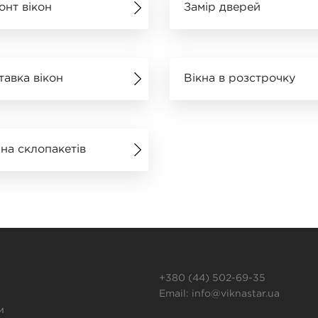
онт вікон
Замір дверей
тавка вікон
Вікна в розстрочку
іна склопакетів
+380 (44) 502-69-35
Email:
info@viknastar.ua
и