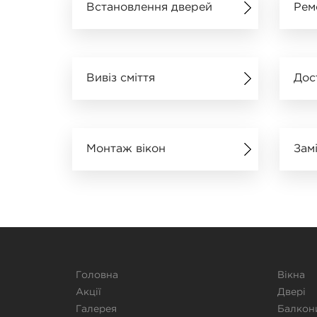
Встановлення дверей
Рем
Вивіз сміття
Дос
Монтаж вікон
Зам
Головна
Вікна
Акції
Двері
Галерея
Балкон