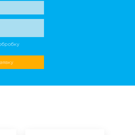
обробку
аявку