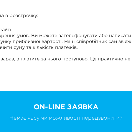
.
а в розстрочку:
айті.
ворення умов. Ви можете зателефонувати або написати
унку приблизної вартості. Наш співробітник сам зв’яж
чити суму та кількість платежів.
 зараз, а платите за нього поступово. Це практично н
ON-LINE ЗАЯВКА
Немає часу чи можливості передзвонити?