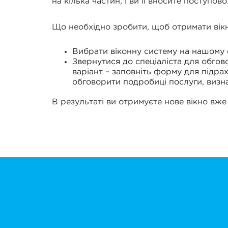
на кілька частин, і ви її вносите поступово
Що необхідно зробити, щоб отримати вікн
Вибрати віконну систему на нашому с
Звернутися до спеціаліста для обго
варіант – заповніть форму для підрах
обговорити подробиці послуги, визна
В результаті ви отримуєте нове вікно вже