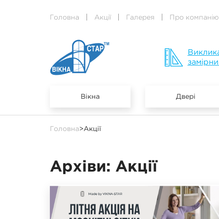
Головна
Акції
Галерея
Про компанію
Виклик
замірни
Вікна
Двері
Головна
>
Акції
Архіви:
Акції