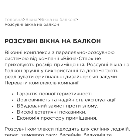
Головна
>
Вікна
>
Вікна на балкон
>
Розсувні вікна на балкон
РОЗСУВНІ ВІКНА НА БАЛКОН
Віконні комплекси з паралельно-розсувною
системою від компанії «Вікна-Стар» не
приховують розмір приміщення. Розсувні вікна на
балкон зручні у використанні та допомагають
реалізувати оригінальні дизайнерські задуми.
Переваги комплексів компанії:
Гарантія повної герметичності.
Довговічність та надійність експлуатації.
Вбудований захист проти злому.
Високі естетичні показники.
Економія простору приміщення.
Розсувні комплекси підходять для скління лоджій,
терас, зимового саду, басейнів, балконів та