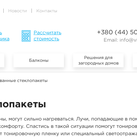
Новости
Контакты
+380 (44) 5
ь
Рассчитать
щика
стоимость
Email:
info@vi
Решения для
Балконы
загородных домов
ванные стеклопакеты
лопакеты
ы, могут сильно нагреваться. Лучи, попадающие в п
комфорту. Спастись в такой ситуации помогут тониров
сят тонировочную пленку или специальный светоотраж