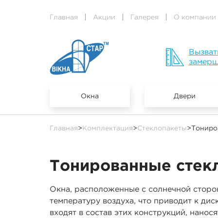
Главная
Акции
Галерея
О компании
Вызват
замер
Окна
Двери
Главная
>
Комплектация
>
Стеклопакеты
>
Тониро
Тонированные стек
Окна, расположенные с солнечной сторон
температуру воздуха, что приводит к дис
входят в состав этих конструкций, нано