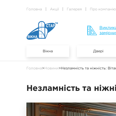
Головна
Акції
Галерея
Про компанію
Виклик
замірни
Вікна
Двері
Головна
>
Новини
>
Незламність та ніжність: Віт
Незламність та ніжн