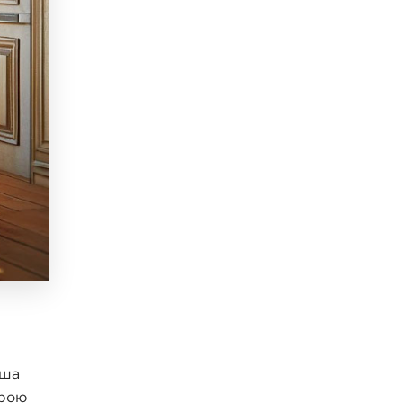
аша
орою