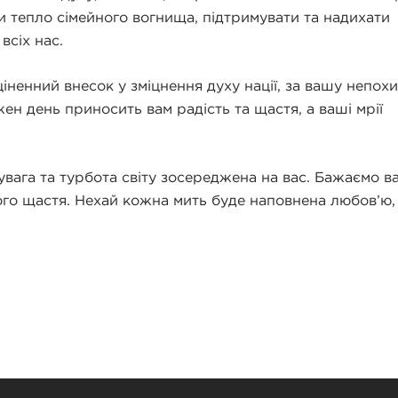
и тепло сімейного вогнища, підтримувати та надихати
всіх нас.
іненний внесок у зміцнення духу нації, за вашу непох
ен день приносить вам радість та щастя, а ваші мрії
увага та турбота світу зосереджена на вас. Бажаємо в
ого щастя. Нехай кожна мить буде наповнена любов’ю,