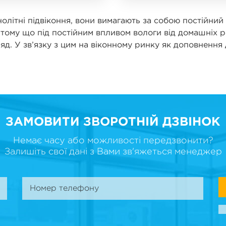
літні підвіконня, вони вимагають за собою постійний д
тому що під постійним впливом вологи від домашніх 
ляд. У зв’язку з цим на віконному ринку як доповнення
ЗАМОВИТИ ЗВОРОТНІЙ ДЗВІНОК
Немає часу або можливості передзвонити?
Залишіть свої дані з Вами зв'яжеться менеджер