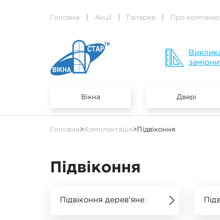
Головна
Акції
Галерея
Про компанію
Виклик
замірни
Вікна
Двері
Головна
>
Комплектація
>
Підвіконня
Підвіконня
Підвіконня дерев'яне
Під