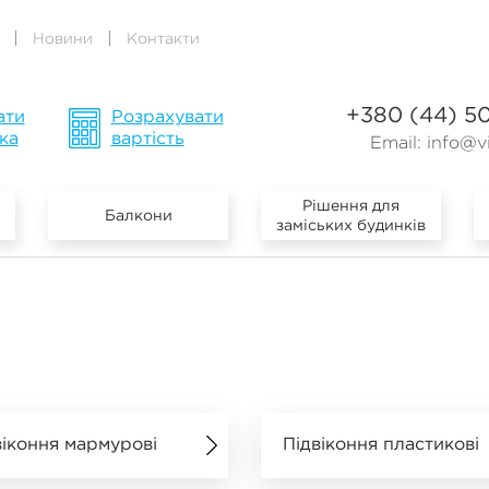
Новини
Контакти
+380 (44) 5
ати
Розрахувати
ка
вартість
Email:
info@vi
Рішення для
Балкони
заміських будинків
віконня мармурові
Підвіконня пластикові