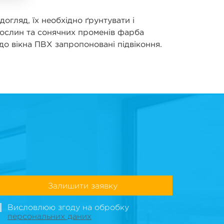
огляд, їх необхідно ґрунтувати і
рослин та сонячних променів фарба
 до вікна ПВХ запропоновані підвіконня.
Залишити заявку
Висловлюю згоду на обробку
персональних даних