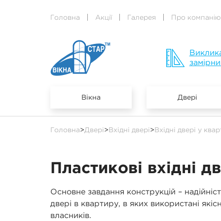
Головна
Акції
Галерея
Про компанію
Виклик
замірни
Вікна
Двері
Головна
>
Двері
>
Вхідні двері
>
Вхідні двері у ква
Пластикові вхідні д
Основне завдання конструкцій – надійніст
двері в квартиру, в яких використані які
власників.