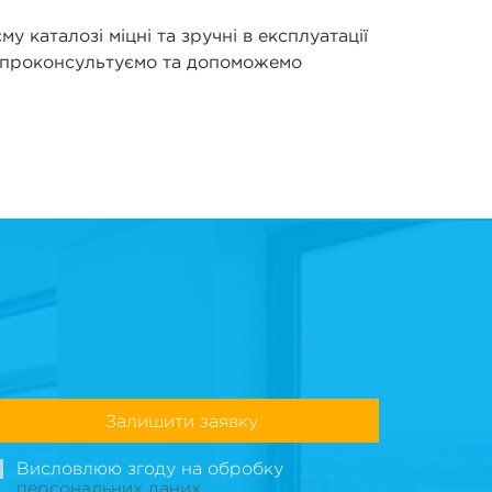
у каталозі міцні та зручні в експлуатації
Ми проконсультуємо та допоможемо
Залишити заявку
Висловлюю згоду на обробку
персональних даних