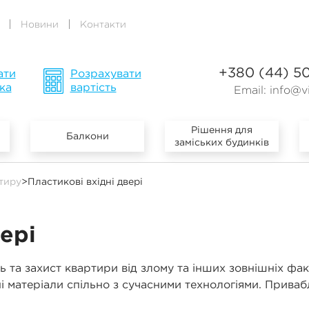
Новини
Контакти
+380 (44) 5
ати
Розрахувати
ка
вартість
Email:
info@vi
Рішення для
Балкони
заміських будинків
ртиру
>
Пластикові вхідні двері
вері
ь та захист квартири від злому та інших зовнішніх фак
сні матеріали спільно з сучасними технологіями. Прив