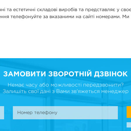
ні та естетичні складові виробів та представляє у своєм
влення телефонуйте за вказаними на сайті номерами. 
ЗАМОВИТИ ЗВОРОТНІЙ ДЗВІНОК
Немає часу або можливості передзвонити?
Залишіть свої дані з Вами зв'яжеться менеджер