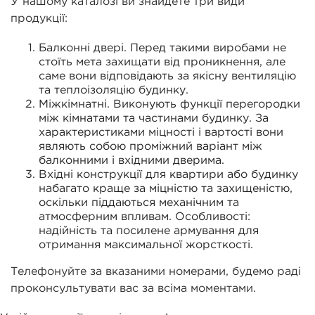
У нашому каталозі ви знайдете три види
продукції:
Балконні двері. Перед такими виробами не
стоїть мета захищати від проникнення, але
саме вони відповідають за якісну вентиляцію
та теплоізоляцію будинку.
Міжкімнатні. Виконують функції перегородки
між кімнатами та частинами будинку. За
характеристиками міцності і вартості вони
являють собою проміжний варіант між
балконними і вхідними дверима.
Вхідні конструкції для квартири або будинку
набагато краще за міцністю та захищеністю,
оскільки піддаються механічним та
атмосферним впливам. Особливості:
надійність та посилене армування для
отримання максимальної жорсткості.
Телефонуйте за вказаними номерами, будемо раді
проконсультувати вас за всіма моментами.