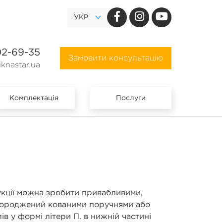
УКР
02-69-35
Замовити консультацію
knastar.ua
Комплектація
Послуги
укції можна зробити привабливими,
огороджений кованими поручнями або
 у формі літери П. в нижній частині