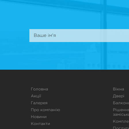
Головна
Вікна
Акції
Двері
Галерея
Балкон
Про компанію
Рішенн
заміськ
Новини
Компле
Контакти
Послуг