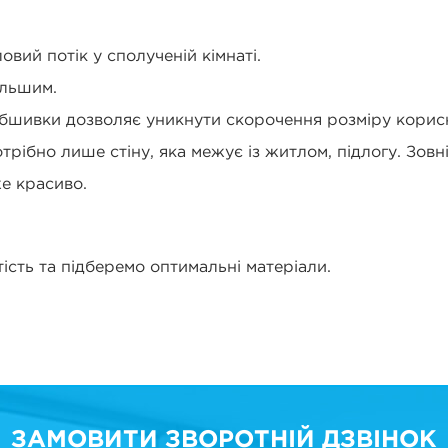
овий потік у сполученій кімнаті.
ільшим.
обшивки дозволяє уникнути скорочення розміру корисн
отрібно лише стіну, яка межує із житлом, підлогу. Зов
е красиво.
ість та підберемо оптимальні матеріали.
ЗАМОВИТИ ЗВОРОТНІЙ ДЗВІНОК