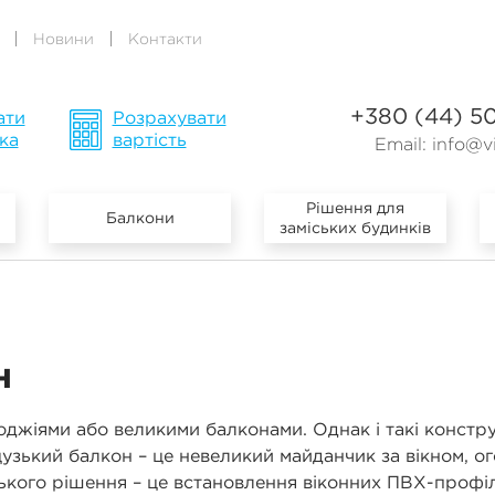
Новини
Контакти
+380 (44) 5
ати
Розрахувати
ка
вартість
Email:
info@vi
Рішення для
Балкони
заміських будинків
н
джіями або великими балконами. Однак і такі констр
узький балкон – це невеликий майданчик за вікном, 
кого рішення – це встановлення віконних ПВХ-профілів