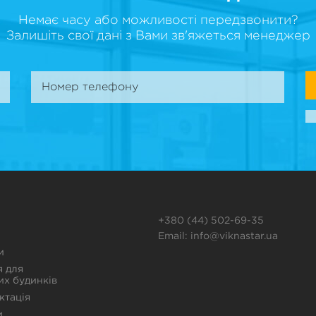
Немає часу або можливості передзвонити?
Залишіть свої дані з Вами зв'яжеться менеджер
+380 (44) 502-69-35
Email:
info@viknastar.ua
и
я для
их будинків
ктація
и