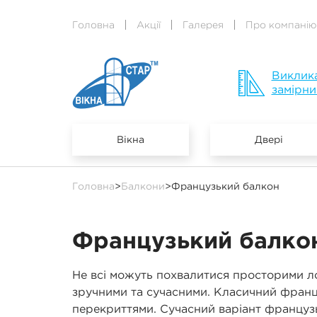
Головна
Акції
Галерея
Про компанію
Виклик
замірни
Вікна
Двері
Головна
>
Балкони
>
Французький балкон
Французький балко
Не всі можуть похвалитися просторими ло
зручними та сучасними. Класичний франц
перекриттями. Сучасний варіант французь